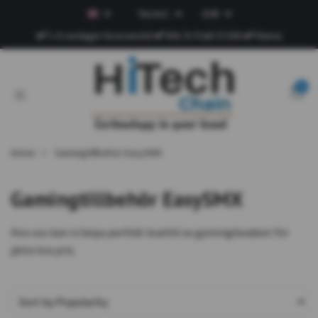
Tax Incl.
EUR
1-4 vardagar leveranstid
DHL fri frakt fr.500
Klarna
0
Home
Gamingtillbehör EasySMX
Gamingtillbehör EasySMX
Hos oss kan ni köpa perfekt kvalité av gamingheadset för
jätte bra pris.