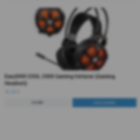
EasySMX COOL 2000 Gaming hörlurar (Gaming
Headset)
36,40 €
LÄS MER