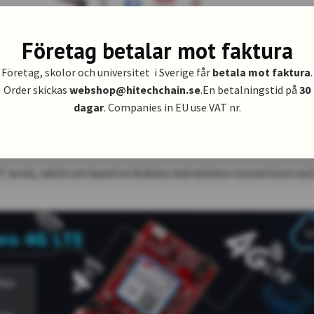
Företag betalar mot faktura
Företag, skolor och universitet i Sverige får
betala mot faktura
.
Order skickas
webshop@hitechchain.se
.En betalningstid på
30
dagar
. Companies in EU use VAT nr.
 series, which are based on Arduino and wireless connections su