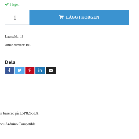
I lager.
LÄGG I KORGEN
Lagersaldo:
19
Artikelnummer:
195
Dela
enn baserad på ESP8266EX.
cu Arduino Compatible.