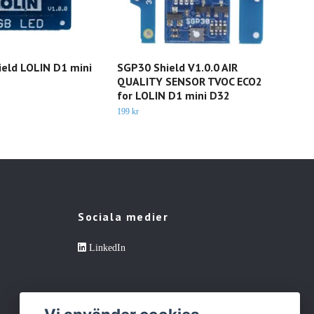
eld LOLIN D1 mini
SGP30 Shield V1.0.0 AIR
IR C
QUALITY SENSOR TVOC ECO2
LOL
for LOLIN D1 mini D32
85 kr
199 kr
Sociala medier
LinkedIn