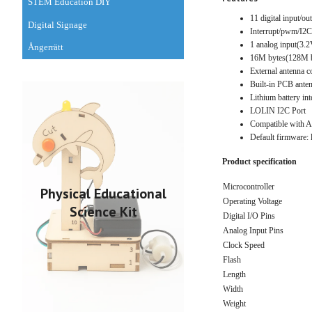
STEM Education DIY
11 digital input/ou
Digital Signage
Interrupt/pwm/I2C
1 analog input(3.
Ångerrätt
16M bytes(128M b
External antenna c
Built-in PCB ante
Lithium battery in
LOLIN I2C Port
Compatible with 
Default firmware: 
Product specification
Microcontroller
Physical Educational
Operating Voltage
Science Kit
Digital I/O Pins
Analog Input Pins
Clock Speed
Flash
Length
Width
Weight