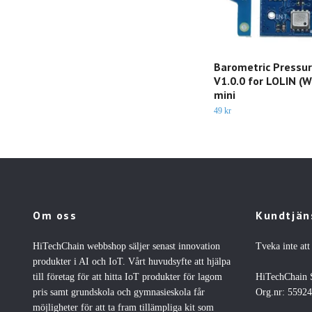
Barometric Pressur
V1.0.0 for LOLIN (
mini
49 kr
Om oss
Kundtjän
HiTechChain webbshop säljer senast innovation
Tveka inte att
produkter i AI och IoT. Vårt huvudsyfte att hjälpa
till företag för att hitta IoT produkter för lagom
HiTechChain
pris samt grundskola och gymnasieskola får
Org.nr: 5592
möjligheter för att ta fram tillämpliga kit som