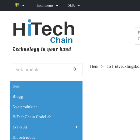
Inkl. moms
SEK
F
C
Hem
IoT utvecklingsko
Hem
Blogg
Nya produkter
HiTechChain CodeLab
IoT & AI
Kit och robot