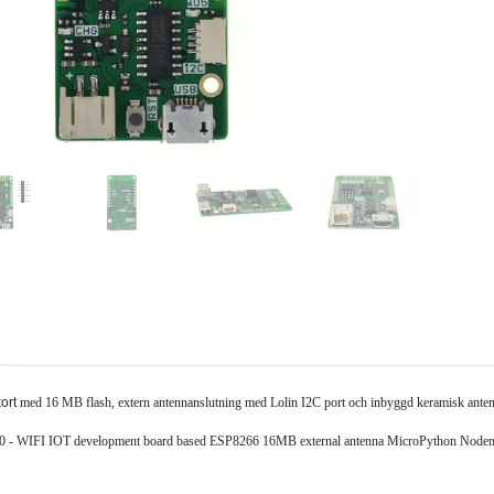
ort
med 16 MB flash, extern antennanslutning med Lolin I2C port och inbyggd keramisk ant
0 - WIFI IOT development board based ESP8266 16MB external antenna MicroPython Nodem