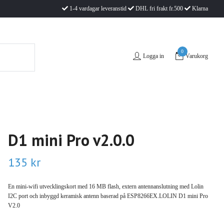
1-4 vardagar leveranstid
DHL fri frakt fr.500
Klarna
0
Logga in
Varukorg
D1 mini Pro v2.0.0
135 kr
En mini-wifi utvecklingskort med 16 MB flash, extern antennanslutning med Lolin
I2C port och inbyggd keramisk antenn baserad på ESP8266EX.LOLIN D1 mini Pro
V2.0