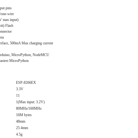
tput pins
/one-wire
2V max input)
it) Flash
onnector
nna
terface, 500mA Max charging current
Arduino, MicroPython, NodeMCU
lastest MicroPython
ESP-8266EX
3.3V
11
1(Max input: 3.2V)
80MHz/160MHz
16M bytes
48mm
25.4mm
4.5g