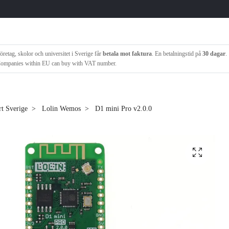
öretag, skolor och universitet i Sverige får
betala mot faktura
. En betalningstid på
30 dagar
.
ompanies within EU can buy with VAT number.
rt Sverige
Lolin Wemos
D1 mini Pro v2.0.0