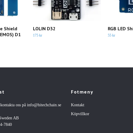
e Shield
LOLIN D32
RGB LED Shi
WEMOS) D1
175 kr
55 kr
st
Fotmeny
 kontakta oss på
info@hitechchain.se
Kontakt
Köpvillkor
 Sweden AB
44-7840