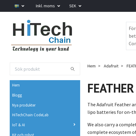
Inkl. moms
SEK
För
bet
Com
Hem
Adafruit
FEAT
FEATHER
Hem
Blogg
The Adafruit Feather a
Nya produkter
lipo batteries for on-t
HiTechChain CodeLab
We also carry a complet
IoT & AI
complete ecosystem of p
Kit och robot