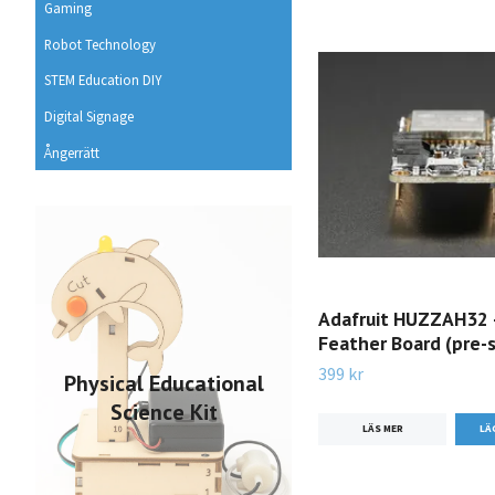
Gaming
Robot Technology
STEM Education DIY
Digital Signage
Ångerrätt
Adafruit HUZZAH32 
Feather Board (pre-
399 kr
Physical Educational
Science Kit
LÄS MER