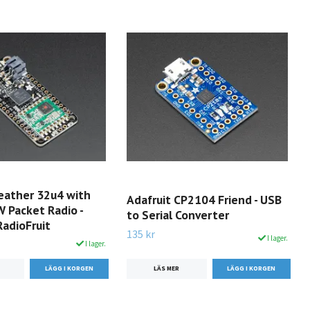
Feather 32u4 with
Adafruit CP2104 Friend - USB
Packet Radio -
to Serial Converter
RadioFruit
135 kr
I lager.
I lager.
LÄS MER