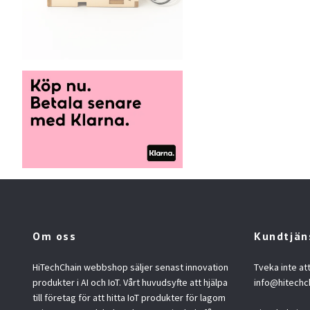
Om oss
Kundtjän
HiTechChain webbshop säljer senast innovation
Tveka inte at
produkter i AI och IoT. Vårt huvudsyfte att hjälpa
info@hitechc
till företag för att hitta IoT produkter för lagom