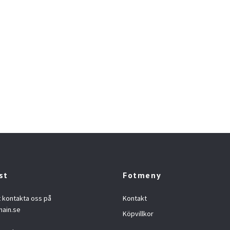
st
Fotmeny
t kontakta oss på
Kontakt
hain.se
Köpvillkor