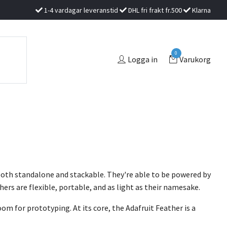
1-4 vardagar leveranstid
DHL fri frakt fr.500
Klarna
0
Logga in
Varukorg
both standalone and stackable. They're able to be powered by
hers are flexible, portable, and as light as their namesake.
om for prototyping. At its core, the Adafruit Feather is a