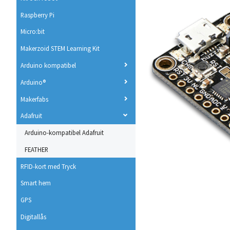
Raspberry Pi
Micro:bit
Makerzoid STEM Learning Kit
Arduino kompatibel
Arduino®
Makerfabs
Adafruit
Arduino-kompatibel Adafruit
FEATHER
RFID-kort med Tryck
Smart hem
GPS
Digitallås