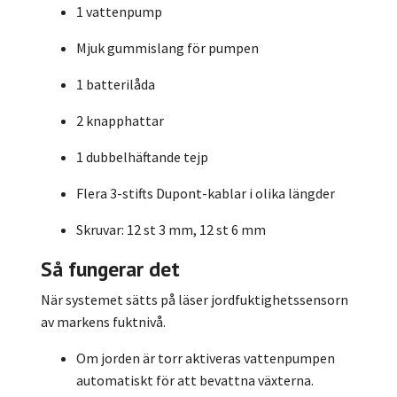
1 vattenpump
Mjuk gummislang för pumpen
1 batterilåda
2 knapphattar
1 dubbelhäftande tejp
Flera 3-stifts Dupont-kablar i olika längder
Skruvar: 12 st 3 mm, 12 st 6 mm
Så fungerar det
När systemet sätts på läser jordfuktighetssensorn
av markens fuktnivå.
Om jorden är torr aktiveras vattenpumpen
automatiskt för att bevattna växterna.