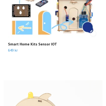
Smart Home Kits Sensor IOT
E
649 kr
7