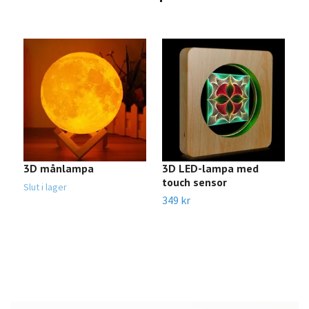
3D månlampa
3D LED-lampa med
X
touch sensor
C
Slut i lager
U
349 kr
Sl