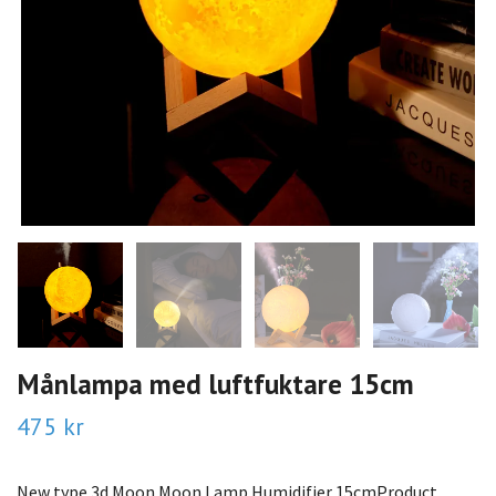
Månlampa med luftfuktare 15cm
475 kr
New type 3d Moon Moon Lamp Humidifier 15cmProduct