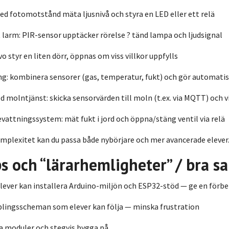
ed fotomotstånd mäta ljusnivå och styra en LED eller ett relä
 larm: PIR-sensor upptäcker rörelse ? tänd lampa och ljudsignal
vo styr en liten dörr, öppnas om viss villkor uppfylls
ng: kombinera sensorer (gas, temperatur, fukt) och gör automati
 molntjänst: skicka sensorvärden till moln (t.ex. via MQTT) och v
attningssystem: mät fukt i jord och öppna/stäng ventil via relä
mplexitet kan du passa både nybörjare och mer avancerade elever
ps och “lärarhemligheter” / bra s
a elever kan installera Arduino-miljön och ESP32-stöd — ge en förb
plingsscheman som elever kan följa — minska frustration
a moduler och stegvis bygga på