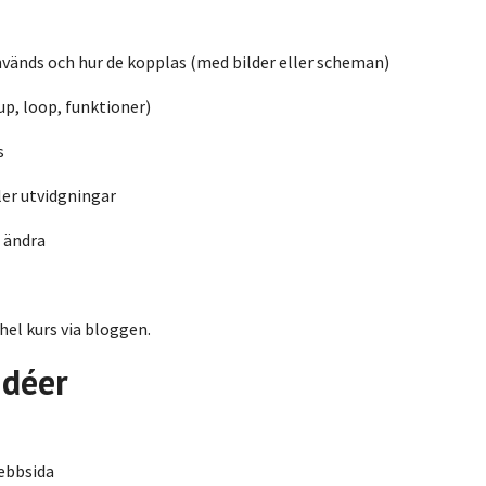
används och hur de kopplas (med bilder eller scheman)
p, loop, funktioner)
s
ller utvidgningar
e ändra
 hel kurs via bloggen.
idéer
webbsida