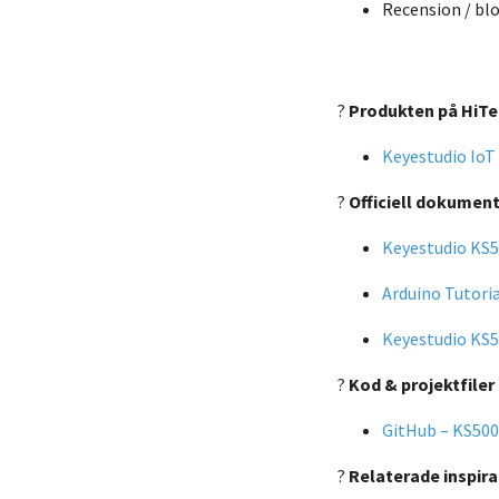
Recension / bl
?
Produkten på HiT
Keyestudio IoT
?
Officiell dokument
Keyestudio KS
Arduino Tutoria
Keyestudio KS5
?
Kod & projektfiler
GitHub – KS500
?
Relaterade inspira