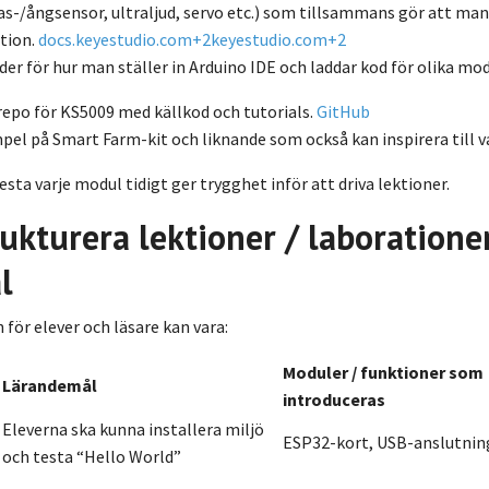
s-/ångsensor, ultraljud, servo etc.) som tillsammans gör att ma
tion.
docs.keyestudio.com
+2
keyestudio.com
+2
der för hur man ställer in Arduino IDE och laddar kod för olika mo
repo för KS5009 med källkod och tutorials.
GitHub
el på Smart Farm-kit och liknande som också kan inspirera till va
esta varje modul tidigt ger trygghet inför att driva lektioner.
rukturera lektioner / laboratione
l
 för elever och läsare kan vara:
Moduler / funktioner som
Lärandemål
introduceras
Eleverna ska kunna installera miljö
ESP32-kort, USB-anslutnin
och testa “Hello World”