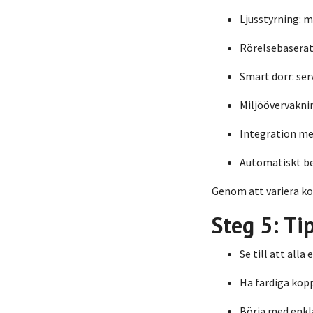
Ljusstyrning: m
Rörelsebaserat
Smart dörr: ser
Miljöövervakni
Integration med
Automatiskt bev
Genom att variera ko
Steg 5: Ti
Se till att all
Ha färdiga kop
Börja med enkl