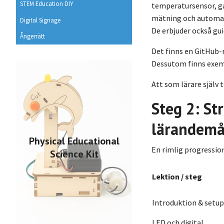
STEM Education DIY
temperatursensor, ga
mätning och automa
Digital Signage
De erbjuder också gui
Ångerrätt
Det finns en GitHub-
Dessutom finns exemp
Att som lärare själv t
Steg 2: St
lärandemå
Physical Educational
En rimlig progression
Science Kit
Lektion / steg
Introduktion & setup
LED och digital