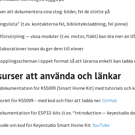
r att dokumentera sina steg: bilder, fel de stötte på
ngslista” (t.ex. kontakterna fel, biblioteksladdning, fel pinne)
försörjning — vissa moduler (t.ex. motor, fläkt) kan dra mer än 
a laborationer innan du ger dem till elever
kopplingsscheman i öppet format så att lärarna enkelt kan ladda 
surser att använda och länkar
 dokumentation för KS5009 (Smart Home Kit) med tutorials och 
riet för KS5009 – med kod och filer att ladda ner.
GitHub
okumentation för ESP32-kits (t.ex. “Introduction — keyestudio d
uide om kod för Keyestudio Smart Home Kit.
YouTube