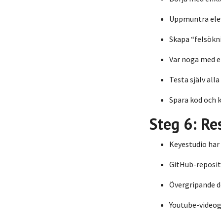
Uppmuntra eleve
Skapa “felsökni
Var noga med el
Testa själv all
Spara kod och 
Steg 6: Re
Keyestudio har
GitHub-reposito
Övergripande d
Youtube-videog