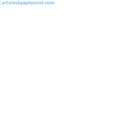
t
articlesbyaphysicist.com