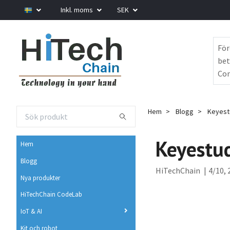
Inkl. moms
SEK
För
bet
Com
Hem
Blogg
Keyestu
Keyestu
Hem
Blogg
HiTechChain
|
4/10, 
Nya produkter
HiTechChain CodeLab
IoT & AI
Kit och robot