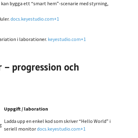
n kan bygga ett “smart hem”-scenarie med styrning,
duler.
docs.keyestudio.com
+1
riation i laborationer.
keyestudio.com
+1
r – progression och
Uppgift / laboration
Ladda upp en enkel kod som skriver “Hello World” i
g
seriell monitor
docs.keyestudio.com
+1