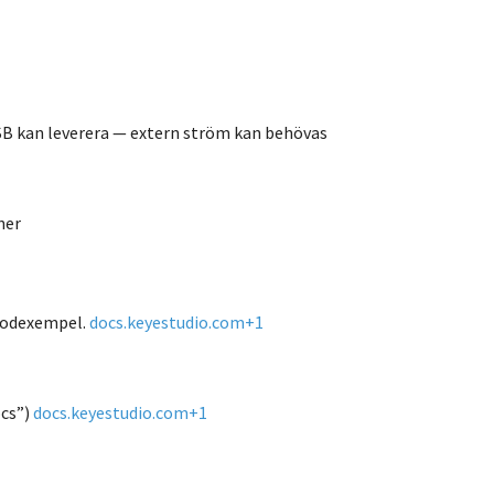
USB kan leverera — extern ström kan behövas
ner
kodexempel.
docs.keyestudio.com
+1
ocs”)
docs.keyestudio.com
+1