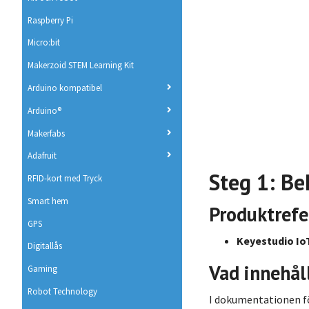
Raspberry Pi
Micro:bit
Makerzoid STEM Learning Kit
Arduino kompatibel
Arduino®
Makerfabs
Adafruit
Steg 1: Be
RFID-kort med Tryck
Smart hem
Produktrefe
GPS
Keyestudio Io
Digitallås
Vad innehål
Gaming
Robot Technology
I dokumentationen fö