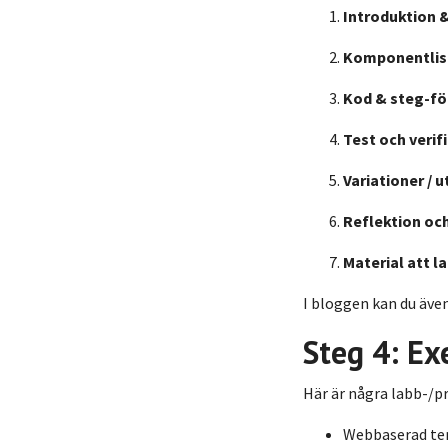
Introduktion &
Komponentlis
Kod & steg-fö
Test och verif
Variationer / 
Reflektion oc
Material att l
I bloggen kan du även 
Steg 4: Ex
Här är några labb-/pr
Webbaserad tem