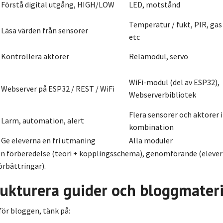
Förstå digital utgång, HIGH/LOW
LED, motstånd
Temperatur / fukt, PIR, gas
Läsa värden från sensorer
etc
Kontrollera aktorer
Relämodul, servo
WiFi-modul (del av ESP32),
Webserver på ESP32 / REST / WiFi
Webserverbibliotek
Flera sensorer och aktorer i
Larm, automation, alert
kombination
Ge eleverna en fri utmaning
Alla moduler
 en förberedelse (teori + kopplingsschema), genomförande (eleve
örbättringar).
rukturera guider och bloggmateri
 för bloggen, tänk på: