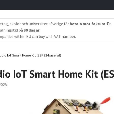
etag, skolor och universitet i Sverige får
betala mot faktura
. En
alningstid på
30 dagar
.
panies within EU can buy with VAT number.
dio IoT Smart Home Kit (ESP32-baserat)
dio IoT Smart Home Kit (E
2025