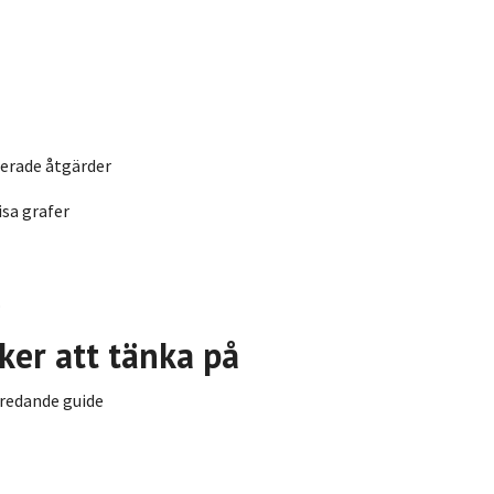
serade åtgärder
isa grafer
.
aker att tänka på
eredande guide