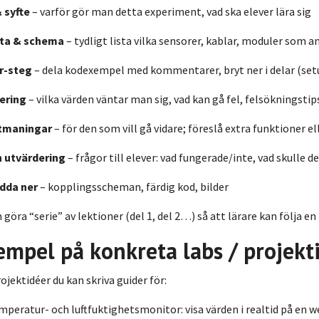
 syfte
– varför gör man detta experiment, vad ska elever lära sig
ta & schema
– tydligt lista vilka sensorer, kablar, moduler som 
r-steg
– dela kodexempel med kommentarer, bryt ner i delar (setu
iering
– vilka värden väntar man sig, vad kan gå fel, felsökningstip
utmaningar
– för den som vill gå vidare; föreslå extra funktioner e
h utvärdering
– frågor till elever: vad fungerade/inte, vad skulle d
adda ner
– kopplingsscheman, färdig kod, bilder
göra “serie” av lektioner (del 1, del 2…) så att lärare kan följa en
empel på konkreta labs / projekt
ojektidéer du kan skriva guider för:
peratur- och luftfuktighetsmonitor: visa värden i realtid på en 