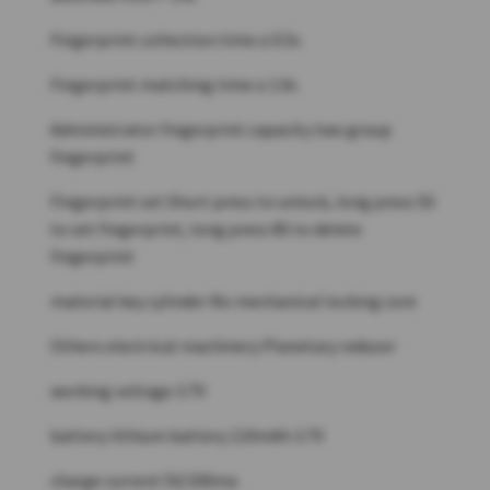
Fingerprint collection time ≤ 0.5s
Fingerprint matching time ≤ 1.0s
Administrator fingerprint capacity two group
fingerprint
Fingerprint set Short press to unlock, long press 5S
to set fingerprint, long press 8S to delete
fingerprint
material key cylinder No mechanical locking core
Others electrical machinery Planetary reducer
working voltage 3.7V
battery lithium battery 110mAh 3.7V
charge current 5V/100ma