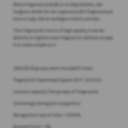
Detta fingeravtryckslås är av hög kvalitet, det
fungerar direkt för att registrera ditt fingeravtryck
utan en app. Det är verkligen enkelt som det.
This fingerprint lock is of high quality, it works
directly to register your fingerprint without an app.
It is really simple as it.
120x120 20 groups were recorded 5 times
Fingerprint head shape Square 10.4 * 10.4 mm
memory capacity Two groups of fingerprint
technology biological recognition
Recognition rate of false < 0.001%
Boomed from < 2%