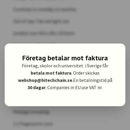
Continue to standby 12 months
Full of tips The red light out
product size 42.5 x 65 x 15.5mm
Low power alarm 3.3V
Företag betalar mot faktura
LED light tricolour light
Företag, skolor och universitet i Sverige får
USB interface Micro USB 5V 0.5A ( Emergency +
betala mot faktura
. Order skickas
charging )
webshop@hitechchain.se
.En betalningstid på
30 dagar
. Companies in EU use VAT nr.
operating temperature -20℃ to +70℃
Package including :
1 x Fingerprint Lock