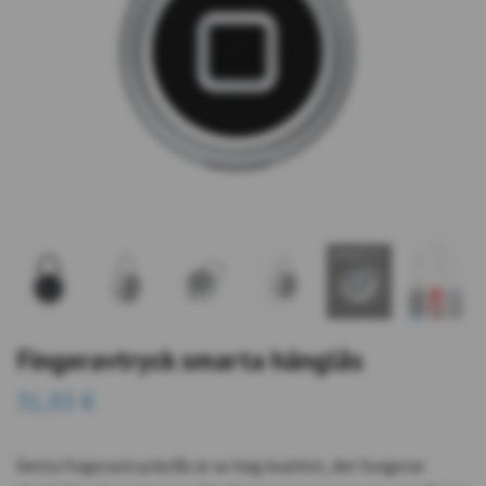
Fingeravtryck smarta hänglås
31,93 €
Detta fingeravtryckslås är av hög kvalitet, det fungerar