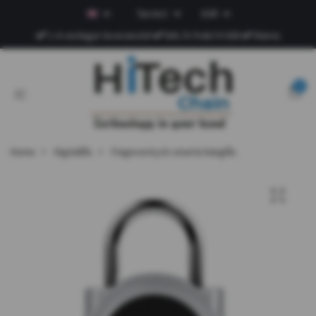
Tax Incl.
EUR
1-4 vardagar leveranstid
DHL fri frakt fr.500
Klarna
0
Home
Digitallås
Fingeravtryck smarta hänglås