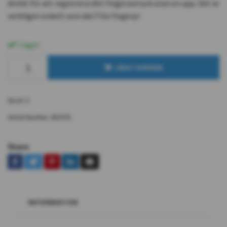
direkt för att registrera ditt fingeravtryck utan en app. Det är
verkligen enkelt som det.This fingerpr
I lager.
LÄGG I KORGEN
Stock:
5
Article Number:
SKU576
Share
INFORMATION