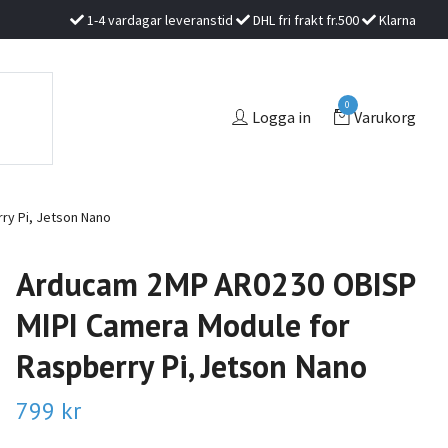
1-4 vardagar leveranstid
DHL fri frakt fr.500
Klarna
0
Logga in
Varukorg
y Pi, Jetson Nano
Arducam 2MP AR0230 OBISP
MIPI Camera Module for
Raspberry Pi, Jetson Nano
799 kr