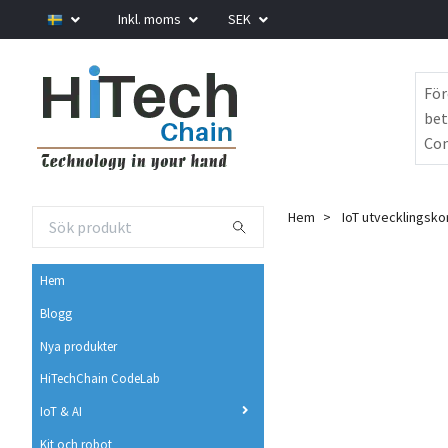
Inkl. moms
SEK
För
bet
Com
Hem
IoT utvecklingsko
Hem
Blogg
Nya produkter
HiTechChain CodeLab
IoT & AI
Kit och robot