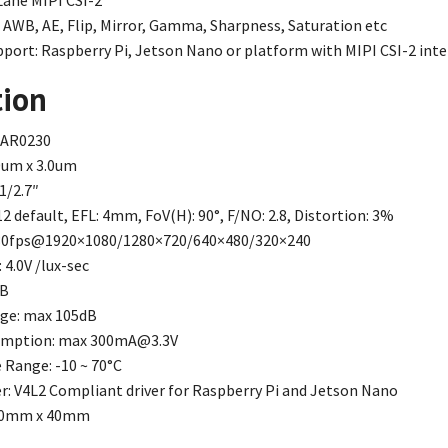
Lane MIPI CSI-2
: AWB, AE, Flip, Mirror, Gamma, Sharpness, Saturation etc
port: Raspberry Pi, Jetson Nano or platform with MIPI CSI-2 inte
tion
 AR0230
.0um x 3.0um
 1/2.7″
2 default, EFL: 4mm, FoV(H): 90°, F/NO: 2.8, Distortion: 3%
 30fps@1920×1080/1280×720/640×480/320×240
 4.0V /lux-sec
dB
ge: max 105dB
mption: max
300mA@3.3V
Range: -10 ~ 70°C
r: V4L2 Compliant driver for Raspberry Pi and Jetson Nano
 40mm x 40mm