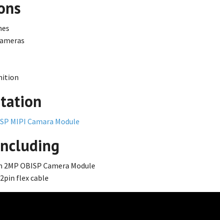
ons
nes
 cameras
nition
tation
SP MIPI Camara Module
Including
m 2MP OBISP Camera Module
pin flex cable