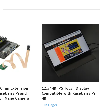
00mm Extension
12.5" 4K IPS Touch Display
Yah
aspberry Pi and
Compatible with Raspberry Pi
wit
son Nano Camera
4B
sup
Ras
Slut i lager
12 5