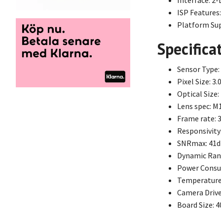
Interface: 2-
ISP Features
Platform Sup
Specifica
Sensor Type:
Pixel Size: 3
Optical Size:
Lens spec: M1
Frame rate:
Responsivity:
SNRmax: 41
Dynamic Ran
Power Consu
Temperature 
Camera Drive
Board Size: