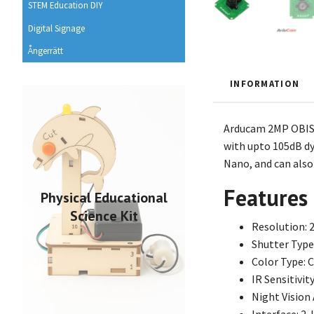
STEM Education DIY
Digital Signage
Ångerrätt
INFORMATION
Arducam 2MP OBISP
with upto 105dB dy
Nano, and can also
Features
Physical Educational
Science Kit
Resolution: 
Shutter Type
Color Type: 
IR Sensitivity
Night Vision