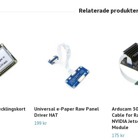
ecklingskort
Universal e-Paper Raw Panel
Arducam 3
Driver HAT
Cable for R
NVIDIA Jet
199 kr
Module
175 kr