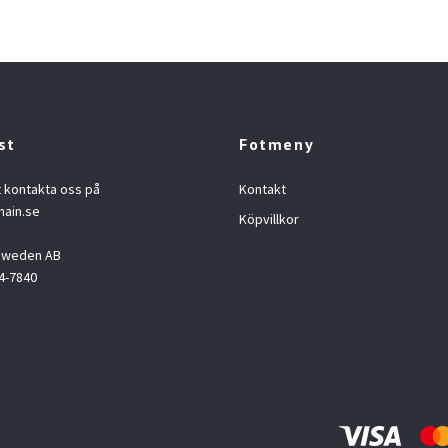
st
Fotmeny
t kontakta oss på
Kontakt
hain.se
Köpvillkor
 Sweden AB
4-7840