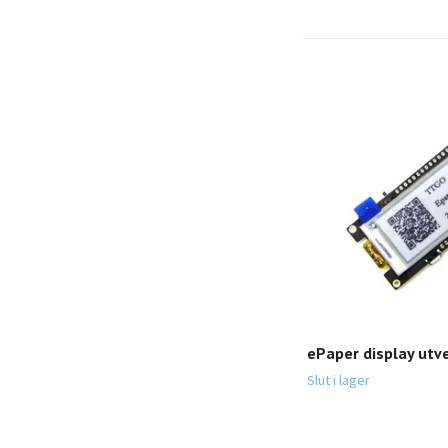
ePaper display utv
Slut i lager