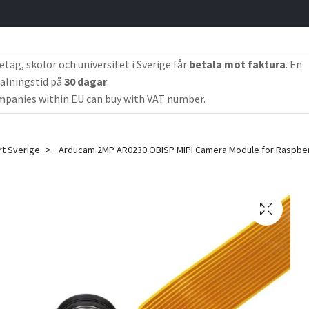
etag, skolor och universitet i Sverige får
betala mot faktura
. En
alningstid på
30 dagar
.
panies within EU can buy with VAT number.
rt Sverige
Arducam 2MP AR0230 OBISP MIPI Camera Module for Raspberr