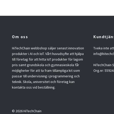
Om oss
Kundtjän
HiTechChain webbshop säljer senast innovation
Tveka inte at
produkter i AI och IoT. Vårt huvudsyfte att hjälpa
info@hitechc
till företag för att hitta IoT produkter för lagom
pris samt grundskola och gymnasieskola får
HiTechChain
möjligheter för att ta fram tillämpliga kit som
Org.nr: 55924
passar till undervisning i programmering och
teknik. Skola, universitet och företag kan
kontakta oss vid beställning.
© 2026 HiTechChain