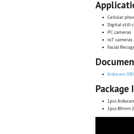
Applicati
Cellular pho
Digital still
PC cameras
IoT cameras
Facial Recog
Documen
Arducam OBI
Package 
1pcs Arduca
1pcs 80mm 22