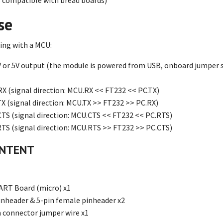
s compatible with bread boards)
se
king with a MCU:
 or 5V output (the module is powered from USB, onboard jumper sh
 (signal direction: MCU.RX << FT232 << PC.TX)
 (signal direction: MCU.TX >> FT232 >> PC.RX)
S (signal direction: MCU.CTS << FT232 << PC.RTS)
S (signal direction: MCU.RTS >> FT232 >> PC.CTS)
ONTENT
ART Board (micro) x1
inheader & 5-pin female pinheader x2
 connector jumper wire x1