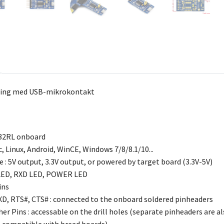
ing med USB-mikrokontakt
232RL onboard
 Linux, Android, WinCE, Windows 7/8/8.1/10...
 : 5V output, 3.3V output, or powered by target board (3.3V-5V)
 LED, RXD LED, POWER LED
ins
XD, RTS#, CTS# : connected to the onboard soldered pinheaders
er Pins : accessable on the drill holes (separate pinheaders are a