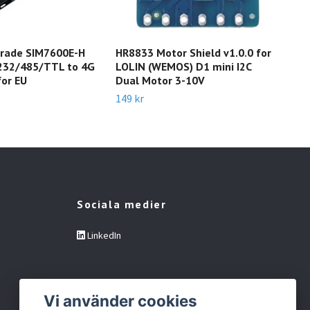
Grade SIM7600E-H
HR8833 Motor Shield v1.0.0 for
GM7
232/485/TTL to 4G
LOLIN (WEMOS) D1 mini I2C
Sca
for EU
Dual Motor 3-10V
699 
149 kr
Sociala medier
LinkedIn
Vi använder cookies