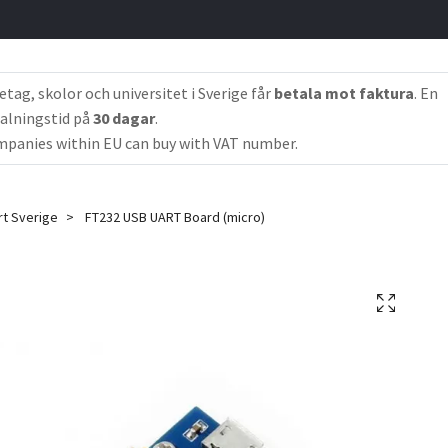
etag, skolor och universitet i Sverige får
betala mot faktura
. En
alningstid på
30 dagar
.
panies within EU can buy with VAT number.
rt Sverige
FT232 USB UART Board (micro)