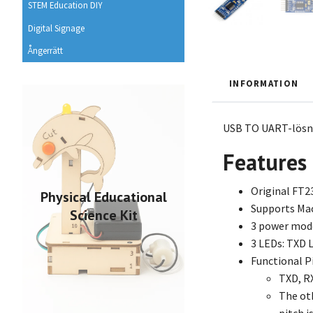
STEM Education DIY
Digital Signage
Ångerrätt
INFORMATION
USB TO UART-lösn
Features
Original FT
Physical Educational
Supports Mac,
Science Kit
3 power mode
3 LEDs: TXD
Functional P
TXD, R
The oth