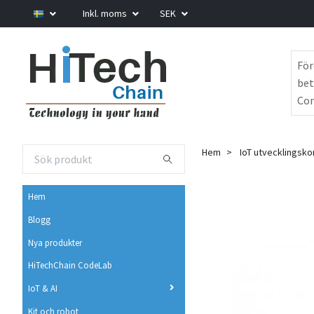
Inkl. moms
SEK
För
bet
Com
Hem
IoT utvecklingsko
Hem
Blogg
Nya produkter
HiTechChain CodeLab
IoT & AI
Kit och robot