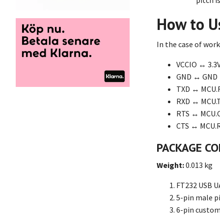
pitch i
How to U
In the case of wor
VCCIO ↔ 3.3V
GND ↔ GND
TXD ↔ MCU.RX
RXD ↔ MCU.TX
RTS ↔ MCU.CT
CTS ↔ MCU.RT
PACKAGE C
Weight:
0.013 kg
FT232 USB U
5-pin male p
6-pin custom