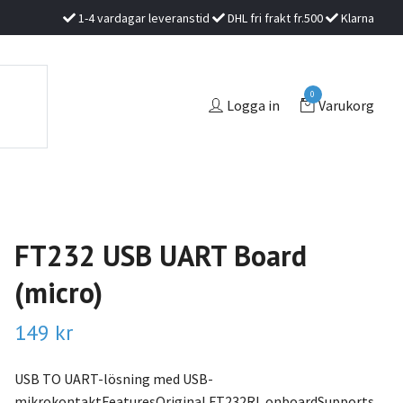
1-4 vardagar leveranstid
DHL fri frakt fr.500
Klarna
0
Logga in
Varukorg
FT232 USB UART Board
(micro)
149 kr
USB TO UART-lösning med USB-
mikrokontaktFeaturesOriginal FT232RL onboardSupports