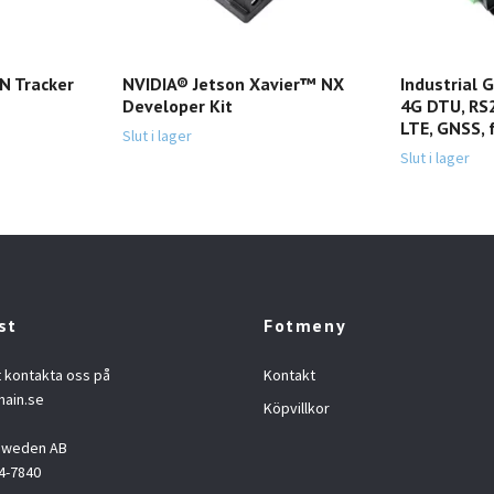
N Tracker
NVIDIA® Jetson Xavier™ NX
Industrial 
Developer Kit
4G DTU, RS
LTE, GNSS, 
Slut i lager
Slut i lager
st
Fotmeny
t kontakta oss på
Kontakt
hain.se
Köpvillkor
 Sweden AB
4-7840