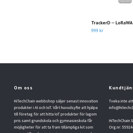
TrackerD -- LoRaWA
999 kr
Om oss
Kundtjän
HiTechChain webbshop säljer senast innovation
Tveka inte at
produkter i AI och IoT. Vårt huvudsyfte att hjälpa
info@hitechc
till företag för att hitta IoT produkter för lagom
pris samt grundskola och gymnasieskola får
HiTechChain
möjligheter för att ta fram tillämpliga kit som
Org.nr: 55924