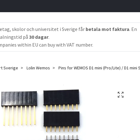
etag, skolor och universitet i Sverige får
betala mot faktura
. En
alningstid på
30 dagar
.
panies within EU can buy with VAT number.
rt Sverige
Lolin Wemos
Pins for WEMOS D1 mini (Pro/Lite) / D1 mini 