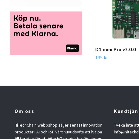
D1 mini Pro v2.0.0
135 kr
Om oss
Kundtjän
HiTechChain webbshop säljer senast innovation
Tveka inte at
produkter i AI och IoT. Vårt huvudsyfte att hjälpa
info@hitechc
till företag för att hitta IoT produkter för lagom