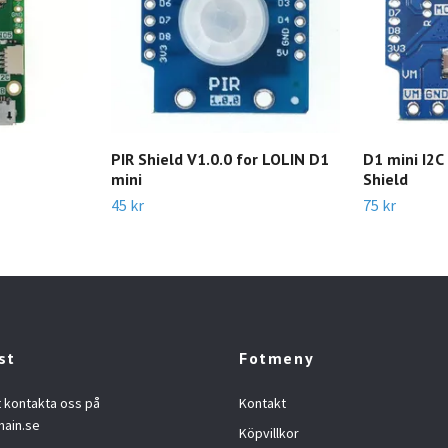
PIR Shield V1.0.0 for LOLIN D1
D1 mini I2C
mini
Shield
45 kr
75 kr
st
Fotmeny
t kontakta oss på
Kontakt
hain.se
Köpvillkor