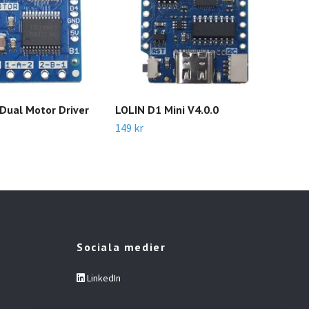
 Dual Motor Driver
LOLIN D1 Mini V4.0.0
Lol
149 kr
99 k
Sociala medier
LinkedIn