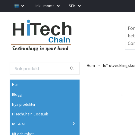
Inkl. moms
SEK
För
bet
Com
Hem
IoT utvecklingsko
Hem
Blogg
Nya produkter
HiTechChain CodeLab
IoT & AI
Kit och robot