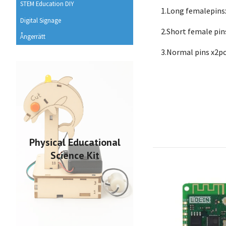
STEM Education DIY
1.Long femalepin
Digital Signage
2.Short female pin
Ångerrätt
3.Normal pins x2p
Physical Educational
Science Kit