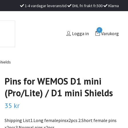
1-4 vardagar leveranstid
DHL fri frakt fr.500
Klarna
0
Logga in
Varukorg
Shields
Pins for WEMOS D1 mini
(Pro/Lite) / D1 mini Shields
35 kr
Shipping List1.Long femalepinsx2pcs 2.Short female pins
x2pcs3.Normal pins x2pcs