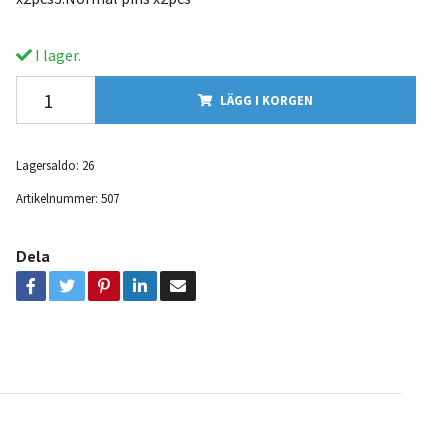
I lager.
LÄGG I KORGEN
Lagersaldo:
26
Artikelnummer:
507
Dela