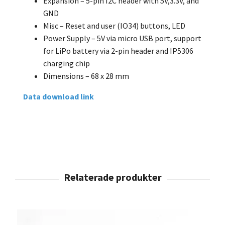
Expansion – 5-pin I2C header with 5V,3.3V, and
GND
Misc – Reset and user (IO34) buttons, LED
Power Supply – 5V via micro USB port, support
for LiPo battery via 2-pin header and IP5306
charging chip
Dimensions – 68 x 28 mm
Data download link