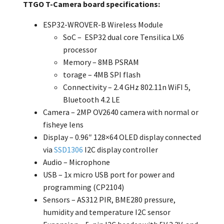
TTGO T-Camera board specifications:
ESP32-WROVER-B Wireless Module
SoC – ESP32 dual core Tensilica LX6
processor
Memory – 8MB PSRAM
torage – 4MB SPI flash
Connectivity – 2.4 GHz 802.11n WiFI 5,
Bluetooth 4.2 LE
Camera – 2MP OV2640 camera with normal or
fisheye lens
Display – 0.96″ 128×64 OLED display connected
via
SSD1306
I2C display controller
Audio – Microphone
USB – 1x micro USB port for power and
programming (CP2104)
Sensors – AS312 PIR, BME280 pressure,
humidity and temperature I2C sensor