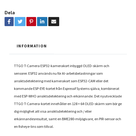
Dela
INFORMATION
TTGO T-Camera ESP32-kamerakort inbyggd OLED-skärm och
sensorer. ESP32 används nu för AI-arbetsbelastningar som
ansiktsdetektering med kamerakort som ESP32-CAM eller det
kommande ESP-EYE-kortet från Espressif Systems själva, kombinerat
med ESP-WHO ansiktsdetektering och erkännande. Det nyutvecklade
TTGO T-Camera-kortet innehåller en 128 × 64 OLED-skärm som bör ge
dig möjlighet att visa ansiktsdetektering och / eller
erkännandesresultat, samt en BME280-miljögivare, en PIR-sensor och
en fisheye-lins som tillval.