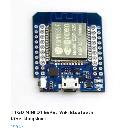
TTGO MINI D1 ESP32 WiFi Bluetooth
T
Utvecklingskort
2
199 kr