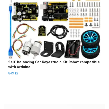
Self-balancing Car Keyestudio Kit Robot compatible
Y
with Arduino
2
849 kr
7