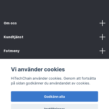
Om oss
Kundtjänst
Fotmeny
Sociala medier
Vi använder cookies
HiTechChain använder cookies. Genom att fortsätta
på sidan godkänner du användandet av cookies.
Godkänn alla
© 2026 HiTechChain