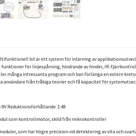
ifunktionell bil är ett system för inlärning av applikationsutv
 funktioner för linjespårning, hindrande av hinder, IR-fjärrkontro
ler många intressanta program och kan förlänga en extern kretsmod
göra användare från tråkiga teorier och få kapacitet för systemutve
-9V Reduktionsförhållande: 1:48
dul som kontrollmotor, skild från mikrokontroller
oduler, som har högre precision vid detektering av vita och svarta