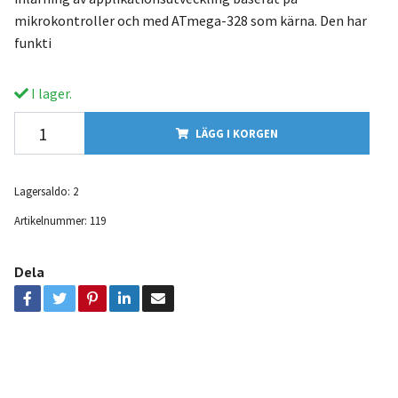
mikrokontroller och med ATmega-328 som kärna. Den har
funkti
I lager.
LÄGG I KORGEN
Lagersaldo:
2
Artikelnummer:
119
Dela