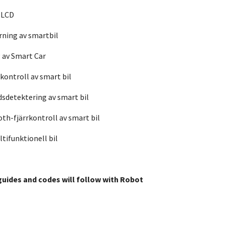
2 LCD
årning av smartbil
g av Smart Car
rkontroll av smart bil
dsdetektering av smart bil
oth-fjärrkontroll av smart bil
ltifunktionell bil
 guides and codes will follow with Robot