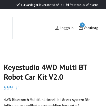
1-4 vardagar leveranstid
DHL fri frakt fr.500
Klarna
0
Logga in
Varukorg
Keyestudio 4WD Multi BT
Robot Car Kit V2.0
999 kr
4WD Bluetooth Multifunktionell bil är ett system för
inlärning av applikationsutveckling baserat på