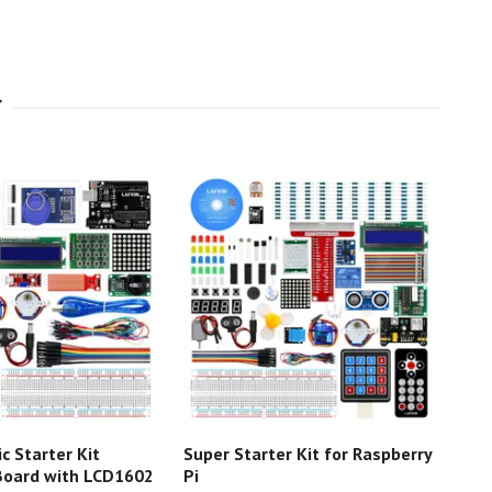
c Starter Kit
Super Starter Kit for Raspberry
Pic
 Board with LCD1602
Pi
Bas