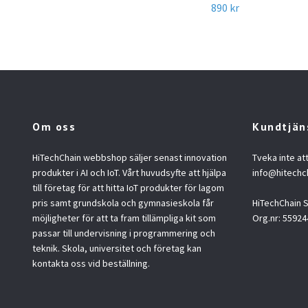
890 kr
Om oss
Kundtjän
HiTechChain webbshop säljer senast innovation
Tveka inte at
produkter i AI och IoT. Vårt huvudsyfte att hjälpa
info@hitechc
till företag för att hitta IoT produkter för lagom
pris samt grundskola och gymnasieskola får
HiTechChain
möjligheter för att ta fram tillämpliga kit som
Org.nr: 55924
passar till undervisning i programmering och
teknik. Skola, universitet och företag kan
kontakta oss vid beställning.