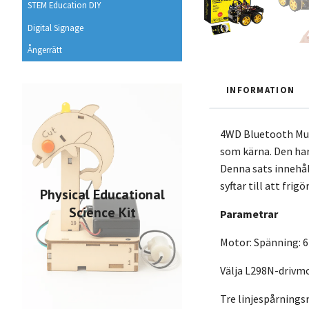
STEM Education DIY
Digital Signage
Ångerrätt
INFORMATION
4WD Bluetooth Mult
som kärna. Den har
Denna sats innehål
syftar till att fri
Physical Educational
Science Kit
Parametrar
Motor: Spänning: 6
Välja L298N-drivmo
Tre linjespårningsm