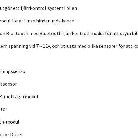
utgör ett fjärrkontrollsystem i bilen
odul för att inse hinder undvikande
n Bluetooth med Bluetooth fjärrkontroll modul för att styra bi
xtern spänning vid 7 ~ 12V, och utrusta med olika sensorer för att
årningssensor
udssensor
l IR-mottagarmodul
otor
oth-modul
otor Driver