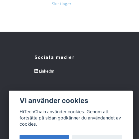
Rem
Slut i lager
650 
Sociala medier
LinkedIn
Vi använder cookies
HiTechChain använder cookies. Genom att
fortsätta på sidan godkänner du användandet av
cookies.