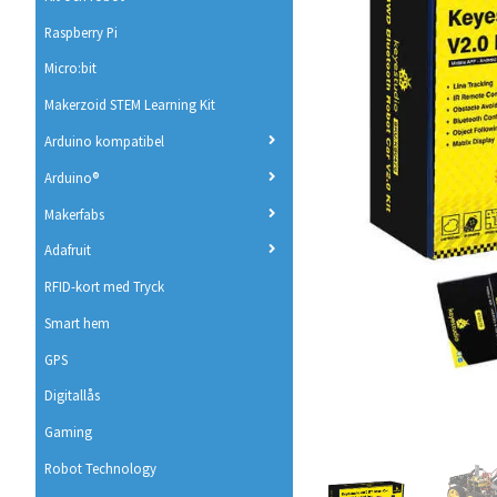
Raspberry Pi
Micro:bit
Makerzoid STEM Learning Kit
Arduino kompatibel
Arduino®
Makerfabs
Adafruit
RFID-kort med Tryck
Smart hem
GPS
Digitallås
Gaming
Robot Technology