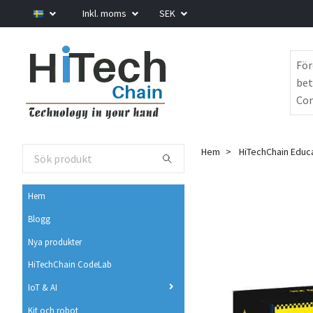
Inkl. moms
SEK
För
bet
Com
Hem
HiTechChain Educa
Hem
Blogg
Nya produkter
HiTechChain CodeLab
IoT & AI
Kit och robot