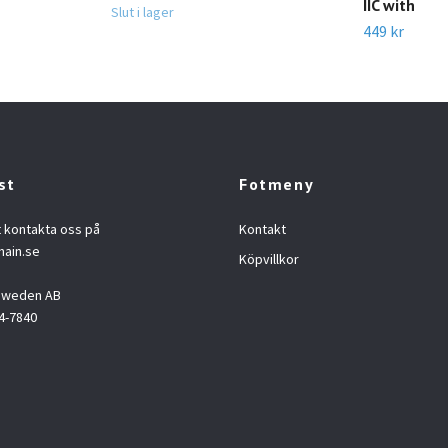
IIC with
Slut i lager
449 kr
st
Fotmeny
t kontakta oss på
Kontakt
hain.se
Köpvillkor
 Sweden AB
4-7840