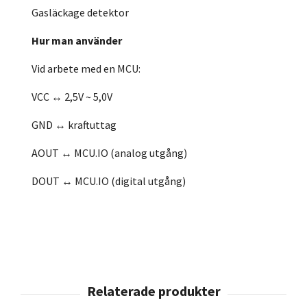
Gasläckage detektor
Hur man använder
Vid arbete med en MCU:
VCC ↔ 2,5V ~ 5,0V
GND ↔ kraftuttag
AOUT ↔ MCU.IO (analog utgång)
DOUT ↔ MCU.IO (digital utgång)