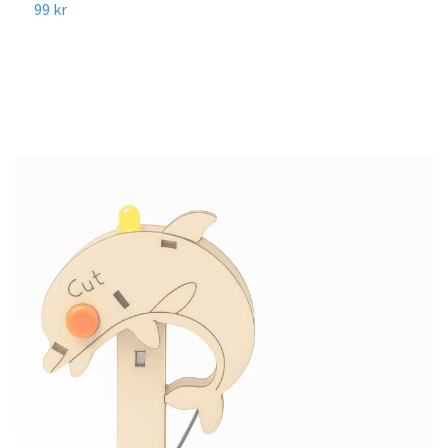
99 kr
4