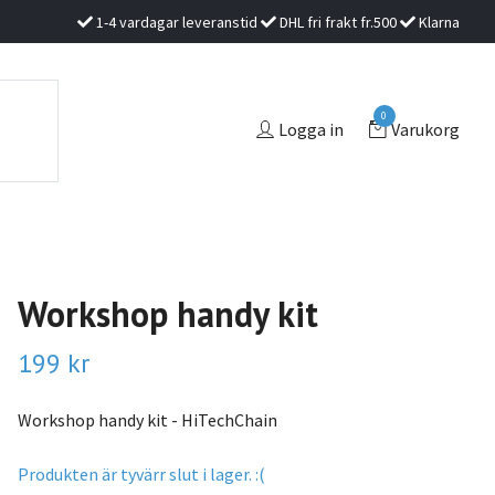
1-4 vardagar leveranstid
DHL fri frakt fr.500
Klarna
0
Logga in
Varukorg
Workshop handy kit
199 kr
Workshop handy kit - HiTechChain
Produkten är tyvärr slut i lager. :(