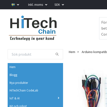
Inkl. moms
SEK
För
bet
Com
Hem
Arduino kompatib
Hem
Blogg
Nya produkter
HiTechChain CodeLab
IoT & AI
Kit och robot