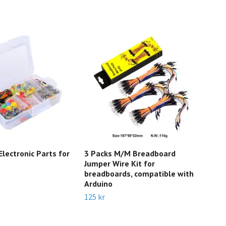
Electronic Parts for
3 Packs M/M Breadboard
Mic
Jumper Wire Kit for
35 k
breadboards, compatible with
Arduino
125 kr