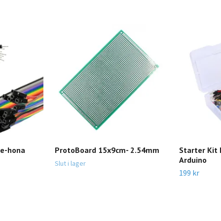
ne-hona
ProtoBoard 15x9cm- 2.54mm
Starter Kit 
Arduino
Slut i lager
199 kr