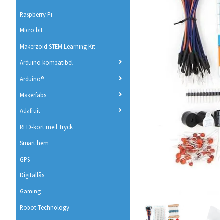
Raspberry Pi
Micro:bit
Makerzoid STEM Learning Kit
Arduino kompatibel
Arduino®
Makerfabs
Adafruit
RFID-kort med Tryck
Smart hem
GPS
Digitallås
Gaming
Robot Technology